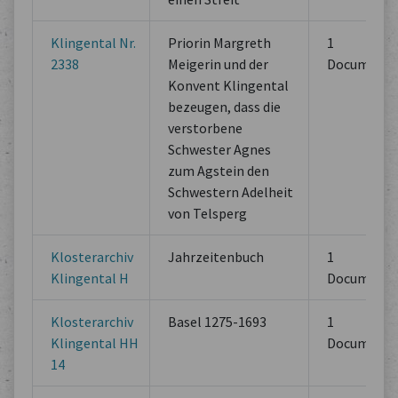
Klingental Nr.
Priorin Margreth
1
2338
Meigerin und der
Documents
Konvent Klingental
bezeugen, dass die
verstorbene
Schwester Agnes
zum Agstein den
Schwestern Adelheit
von Telsperg
Klosterarchiv
Jahrzeitenbuch
1
Klingental H
Documents
Klosterarchiv
Basel 1275-1693
1
Klingental HH
Documents
14