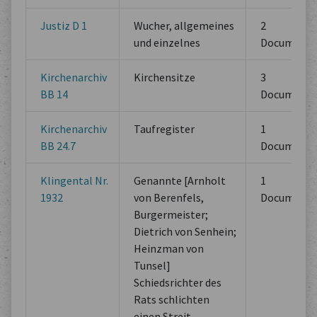
Justiz D 1
Wucher, allgemeines
2
und einzelnes
Documents
Kirchenarchiv
Kirchensitze
3
BB 14
Documents
Kirchenarchiv
Taufregister
1
BB 24.7
Documents
Klingental Nr.
Genannte [Arnholt
1
1932
von Berenfels,
Documents
Burgermeister;
Dietrich von Senhein;
Heinzman von
Tunsel]
Schiedsrichter des
Rats schlichten
einen Streit