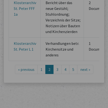
Klosterarchiv
Bericht über das
2
St. Peter FFF
neue Gestühl;
Documents
1a
Stuhlordnung;
Verzeichnis der Sitze;
Notizen über Bauten
und Kirchenzierden
Klosterarchiv
Verhandlungen betr.
1
St. Peter L 1
Kirchensitze und
Documents
anderes
«
previous
1
2
3
4
5
next
»