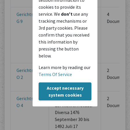
bis 1504 Juni 3
cookies to provide its
service. We
don't
use any
Gerichtsarchiv
Schultheissengericht
4
tracking mechanisms or
G 9
der mehrern Stadt,
Documents
3rd party cookies. Please
Stadtgericht,
confirm that you received
Zivilgericht:
this information by
Verrechnungen. 1619
pressing the button
September 22 - 1631
below.
September 12
Learn more by reading our
Gerichtsarchiv
Schultheissengericht
2
Terms Of Service
O 2
der mehrern Stadt:
Documents
Diversa 1455 bis 1457
Accept necessary
system cookies
Gerichtsarchiv
Schultheissengericht
2
O 4
der mehrern Stadt:
Documents
Diversa 1476
September 30 bis
1492 Juli 17