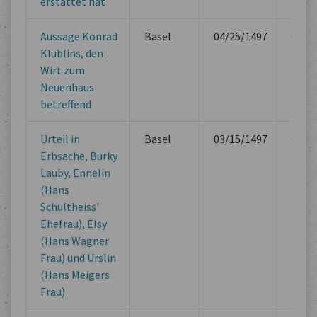
erstattet hat
Aussage Konrad
Basel
04/25/1497
Offici
Klublins, den
Book
Wirt zum
Neuenhaus
betreffend
Urteil in
Basel
03/15/1497
Offici
Erbsache, Burky
Book
Lauby, Ennelin
(Hans
Schultheiss'
Ehefrau), Elsy
(Hans Wagner
Frau) und Urslin
(Hans Meigers
Frau)