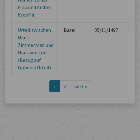
Frau und Andres
Krepflin
Urteil zwischen
Basel
05/11/1497
Offici
Hans
Book
Zimmerman und
Hans von Lor
(Bezug auf
früheres Urteil)
1
2
next
»