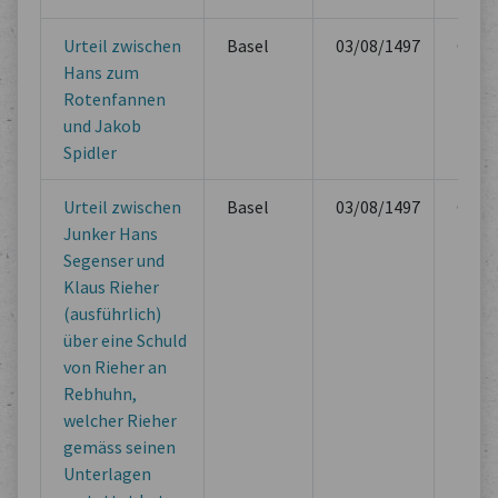
Urteil zwischen
Basel
03/08/1497
Offici
Hans zum
Book
Rotenfannen
und Jakob
Spidler
Urteil zwischen
Basel
03/08/1497
Offici
Junker Hans
Book
Segenser und
Klaus Rieher
(ausführlich)
über eine Schuld
von Rieher an
Rebhuhn,
welcher Rieher
gemäss seinen
Unterlagen