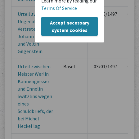
Learn more by reading our
Terms Of Service
Urteil zwischen
Basel
02/25/1497
Offici
Unger als
Book
Accept necessary
Vertreter
system cookies
Johann Strubs
und Veltin
Gilgenstein
Urteil zwischen
Basel
03/01/1497
Offici
Meister Werlin
Book
Kannengiesser
und Ennelin
Switzlins wegen
eines
Schuldbriefs, der
bei Michel
Heckel lag