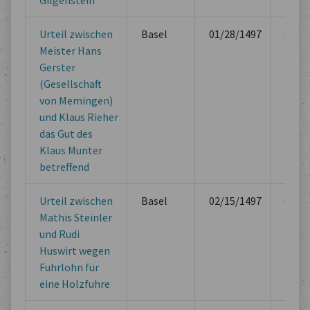
Gilgenstein
Urteil zwischen
Basel
01/28/1497
Offici
Meister Hans
Book
Gerster
(Gesellschaft
von Memingen)
und Klaus Rieher
das Gut des
Klaus Munter
betreffend
Urteil zwischen
Basel
02/15/1497
Offici
Mathis Steinler
Book
und Rudi
Huswirt wegen
Fuhrlohn für
eine Holzfuhre