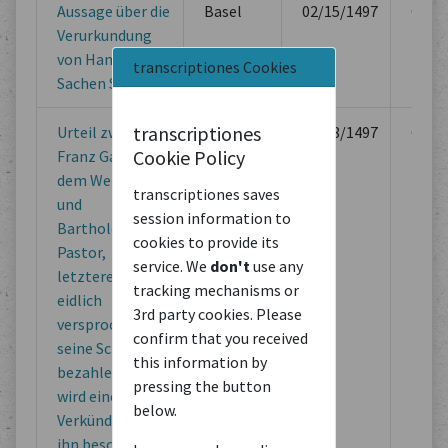
Aussage über die
Basel
02/15/1497
Offici
Verurkundung
Book
von Hans Bart in
transcriptiones Cookies
Sachen Scherer
transcriptiones
Urteil zwischen
Basel
02/18/1497
Offici
Cookie Policy
Franz Galizian
Book
dem Weinmann
transcriptiones saves
und
session information to
Bartholomäus
cookies to provide its
Pastor,
service. We
don't
use any
letzterer habe
tracking mechanisms or
eidlich
3rd party cookies. Please
versprochen,
confirm that you received
seine Schuld zu
this information by
bezahlen, jetzt
pressing the button
wird eine
below.
Verkündung an
ihn beschlossen