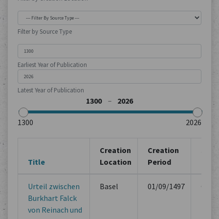
Filter by Source Type
Earliest Year of Publication
Latest Year of Publication
Creation
Creation
Sour
Title
Location
Period
Type
Urteil zwischen
Basel
01/09/1497
Offici
Burkhart Falck
Book
von Reinach und