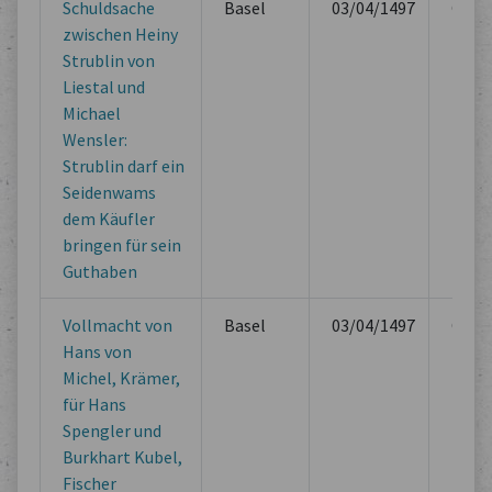
Schuldsache
Basel
03/04/1497
Offici
zwischen Heiny
Book
Strublin von
Liestal und
Michael
Wensler:
Strublin darf ein
Seidenwams
dem Käufler
bringen für sein
Guthaben
Vollmacht von
Basel
03/04/1497
Offici
Hans von
Book
Michel, Krämer,
für Hans
Spengler und
Burkhart Kubel,
Fischer