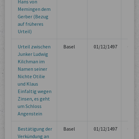
Hans von
Memingen dem
Gerber (Bezug
auf früheres
Urteil)
Urteil zwischen
Basel
01/12/1497
Offici
Junker Ludwig
Book
Kilchman im
Namen seiner
Nichte Otilie
und Klaus
Einfaltig wegen
Zinsen, es geht
um Schloss
Angenstein
Bestätigung der
Basel
01/12/1497
Offici
Verkündung an
Book