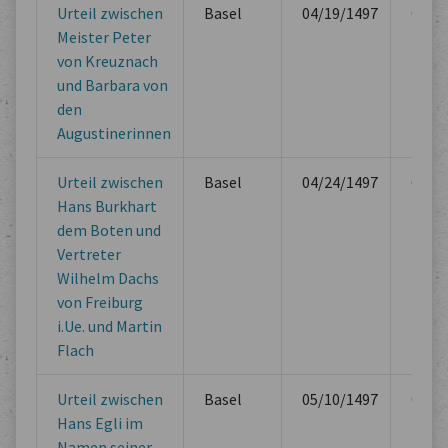
Urteil zwischen
Basel
04/19/1497
Offici
Meister Peter
Book
von Kreuznach
und Barbara von
den
Augustinerinnen
Urteil zwischen
Basel
04/24/1497
Offici
Hans Burkhart
Book
dem Boten und
Vertreter
Wilhelm Dachs
von Freiburg
i.Ue. und Martin
Flach
Urteil zwischen
Basel
05/10/1497
Offici
Hans Egli im
Book
Namen seiner